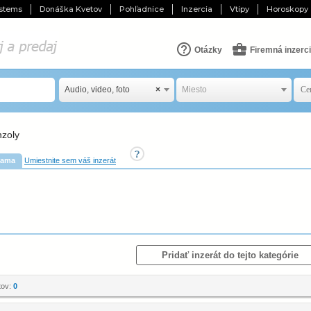
stems
Donáška Kvetov
Pohľadnice
Inzercia
Vtipy
Horoskopy
Otázky
Firemná inzerc
Audio, video, foto
×
Miesto
nzoly
lama
Umiestnite sem váš inzerát
Pridať inzerát do tejto kategórie
tov:
0