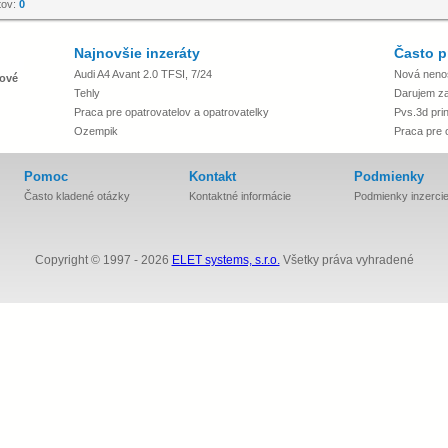
tov:
0
Najnovšie inzeráty
Často p
Audi A4 Avant 2.0 TFSI, 7/24
Nová neno
ové
Tehly
Darujem za 
Praca pre opatrovatelov a opatrovatelky
Pvs.3d prin
Ozempik
Praca pre 
Pomoc
Kontakt
Podmienky
Často kladené otázky
Kontaktné informácie
Podmienky inzerci
Copyright © 1997 - 2026
ELET systems, s.r.o.
Všetky práva vyhradené