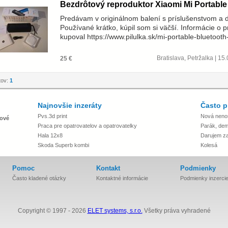
Bezdrôtový reproduktor Xiaomi Mi Portable
Predávam v originálnom balení s príslušenstvom a 
Používané krátko, kúpil som si väčší. Informácie o 
kupoval https://www.pilulka.sk/mi-portable-bluetoot
Bratislava, Petržalka | 1
25 €
tov:
1
Najnovšie inzeráty
Často p
Pvs.3d print
Nová neno
ové
Praca pre opatrovatelov a opatrovatelky
Parák, dem
Hala 12x8
Darujem za 
Skoda Superb kombi
Kolesá
Pomoc
Kontakt
Podmienky
Často kladené otázky
Kontaktné informácie
Podmienky inzerci
Copyright © 1997 - 2026
ELET systems, s.r.o.
Všetky práva vyhradené