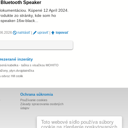
 Bluetooth Speaker
dokumentáciou. Kúpené 12 Apríl 2024.
produkte zo stránky, kde som ho
h-speaker-16w-black...
5.06.2026
nahlásiť
|
upraviť
|
topovať
rezerané inzeráty
sená kabelka - taška s visačkou MOHITO
ižony, plyn.dvojplatnička
odvoz Hifi stolik
Ochrana súkromia
e
Používanie cookies
Zásady spracovania osobných
údajov
Toto webové sídlo používa súbory
cookie na zlepšenie poskytovaných