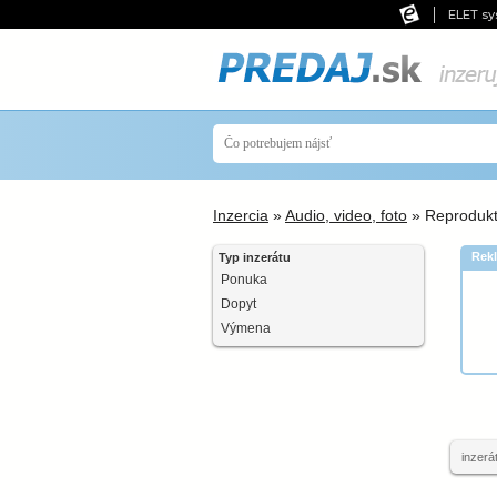
ELET sy
Inzercia
»
Audio, video, foto
» Reprodukt
Rek
Typ inzerátu
Ponuka
Dopyt
Výmena
inzerá