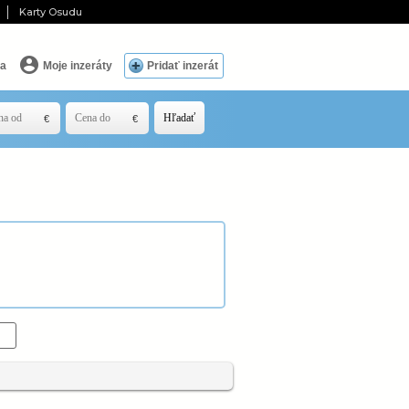
Karty Osudu
ia
Moje inzeráty
Pridať inzerát
Hľadať