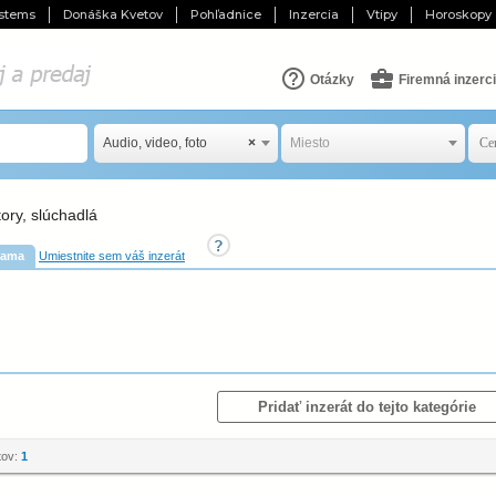
stems
Donáška Kvetov
Pohľadnice
Inzercia
Vtipy
Horoskopy
Otázky
Firemná inzerc
Audio, video, foto
×
Miesto
ory, slúchadlá
lama
Umiestnite sem váš inzerát
Pridať inzerát do tejto kategórie
tov:
1